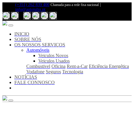
(+351) 262 839 400
|
Chamada para a rede fixa nacional
info@autojulio.pt
Inicio
Sobre
Nós
Notícias
INICIO
Fale
SOBRE NÓS
Connosco
OS NOSSOS SERVIÇOS
Automóveis
Os
Veiculos Novos
Nosso
Veiculos Usados
Serviços
Combustivel
Oficina
Rent-a-Car
Eficiência Energética
Veiculos
Vodafone
Seguros
Tecnologia
Novos
NOTÍCIAS
Veiculos
FALE CONNOSCO
Usados
Combustivel
Oficina
Rent-
a-
Car
Eficiência
Energética
Vodafone