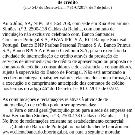
de crédito
(art.º 54.º do Decreto-Lei n.º 81-C/2017, de 7 de julho)
Auto Júlio, SA, NIPC 501 864 768, com sede em Rua Bernardino
Simões n.º 3, 2500-138 Caldas da Rainha, com contrato de
vinculação não exclusivo celebrado com, Banco Santander
Consumer Portugal S.A, BBVA IFIC S.A, RCI Banque Sucursal
Portugal, Banco BNP Paribas Personal Finance S.A, Banco Primus
S.A, Banco BPI S.A e Banco Credibom S.A, para o exercício da
atividade de intermediação de crédito através da prestação de
serviços de intermediação de crédito de apresentação ou proposta de
contratos de crédito a consumidores e de assistência a consumidores,
sujeita à supervisão do Banco de Portugal. Não está autorizado a
receber ou entregar quaisquer valores relacionados com a formação,
a execução e o cumprimento antecipado dos contratos de crédito,
nos termos do artigo 46º do Decreto-Lei 81-C/2017 de 07/07.
As comunicações e reclamações relativas à atividade de
intermediação de crédito podem ser apresentadas:
a) Para o email geral@autojulio.pt ou para a sede da empresa em
Rua Bernardino Simões, n.º 3, 2500-138 Caldas da Rainha; b)
No livro de reclamações existente no estabelecimento comercial;
c) Junto do Banco de Portugal no portal do cliente bancário em
www.clientebancario.bportugal.pt, ou para a seguinte morada: